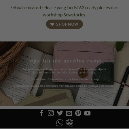
Sebuah curated release yang berisi 62 ready pieces dari
workshop Sewstories.
SHOP NOW
apa itu the archive room
Sederhananya sebuah tas belum “selesai” ketika selesai dijahit.
Ia baru benar-benar hidup ketika mulai dibawa.
The Archive Room adalah cara kami memberi ruang
agar setiap karya dari Sewstories menemukan cerita berikutnya bersamamu.