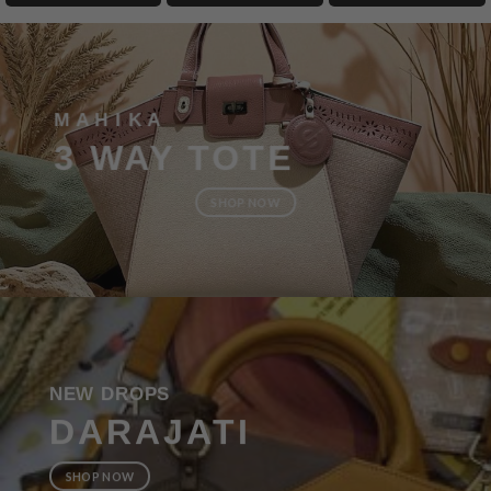
M A H I K A
3 WAY TOTE
SHOP NOW
NEW DROPS
DARAJATI
SHOP NOW