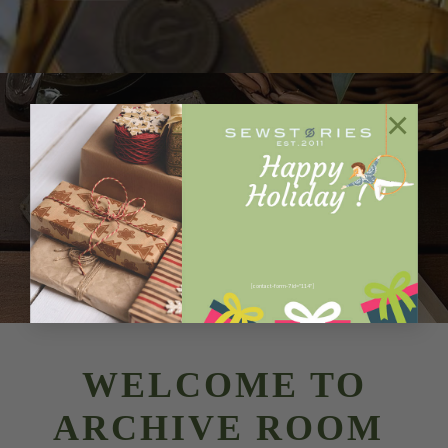
×
LAST STOCK
GENGGAM CARD
WALLET
SHOP NOW
[contact-form-7 id="114"]
WELCOME TO
ARCHIVE ROOM